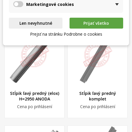
Zrušiť
Vytvoriť zoznam želaní
Marketingové cookies
Cena po prihlásení
Cena po prihlásení
Len nevyhnutné
Prijať všetko
Prejsť na stránku Podrobne o cookies
Stĺpik ľavý predný (elox)
Stĺpik ľavý predný
H=2950 ANODA
komplet
Cena po prihlásení
Cena po prihlásení