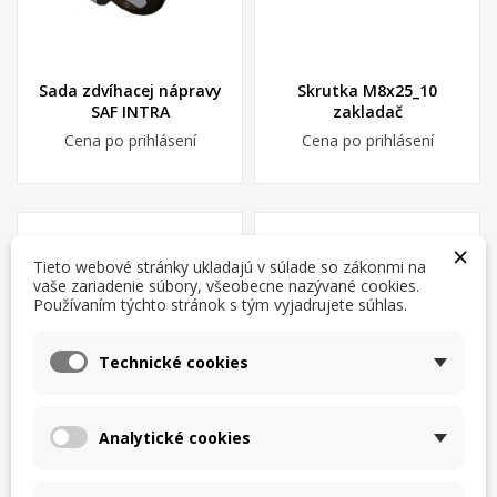
Sada zdvíhacej nápravy
Skrutka M8x25_10
SAF INTRA
zakladač
Cena po prihlásení
Cena po prihlásení
×
Tieto webové stránky ukladajú v súlade so zákonmi na
vaše zariadenie súbory, všeobecne nazývané cookies.
Používaním týchto stránok s tým vyjadrujete súhlas.
×
×
Vytvoriť zoznam želaní
×
Prihlásiť sa
((modalTitle))
Technické cookies
×
Moje zoznamy želaní
Názov zoznamu želaní
Musíte byť prihlásený, aby ste si mohli výrobky uložiť do
((confirmMessage))
svojho zoznamu želaní.
Analytické cookies
Vytvoriť nový zoznam
add_circle_outline
Šponovák predný ľavý
Šponovák predný pravý
((cancelText))
((modalDeleteText))
Zrušiť
Prihlásiť sa