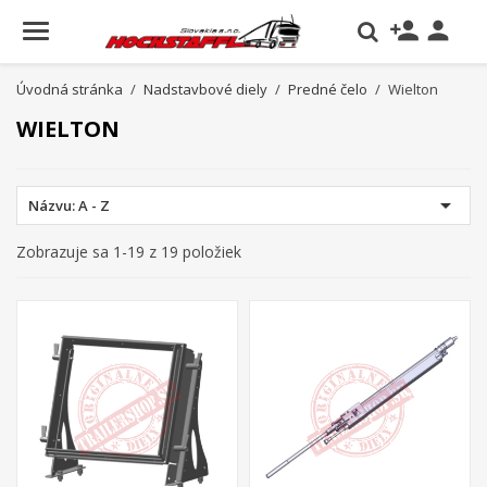
person_add

Úvodná stránka
Nadstavbové diely
Predné čelo
Wielton
WIELTON

Názvu: A - Z
Zobrazuje sa 1-19 z 19 položiek