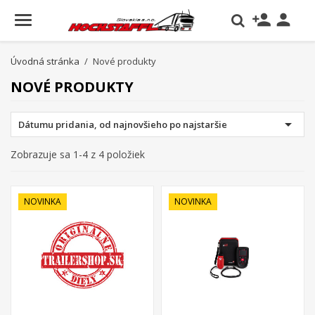
person_add

Úvodná stránka
Nové produkty
NOVÉ PRODUKTY

Dátumu pridania, od najnovšieho po najstaršie
Zobrazuje sa 1-4 z 4 položiek
NOVINKA
NOVINKA