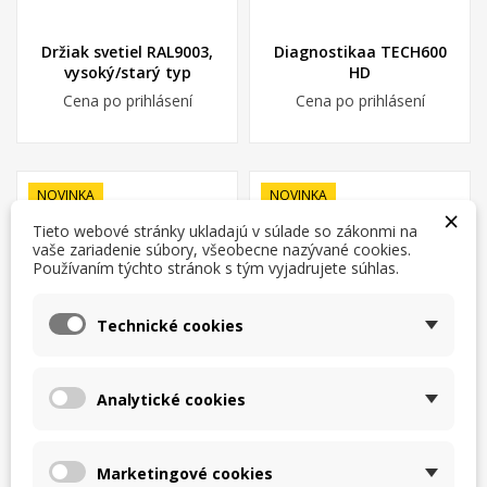
Držiak svetiel RAL9003,
Diagnostikaa TECH600
vysoký/starý typ
HD
Cena po prihlásení
Cena po prihlásení
NOVINKA
NOVINKA
×
Tieto webové stránky ukladajú v súlade so zákonmi na
vaše zariadenie súbory, všeobecne nazývané cookies.
Používaním týchto stránok s tým vyjadrujete súhlas.
×
×
Vytvoriť zoznam želaní
×
Prihlásiť sa
((modalTitle))
Technické cookies
×
Moje zoznamy želaní
Názov zoznamu želaní
Musíte byť prihlásený, aby ste si mohli výrobky uložiť do
((confirmMessage))
svojho zoznamu želaní.
Analytické cookies
Vytvoriť nový zoznam
add_circle_outline
Senzor Universal HD s
Pánt dverí
pásom
((cancelText))
((modalDeleteText))
Zrušiť
Prihlásiť sa
Zrušiť
Vytvoriť zoznam želaní
Cena po prihlásení
Cena po prihlásení
Marketingové cookies