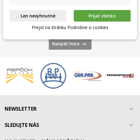
Len nevyhnutné
Prijať všetko
Zobrazuje sa 1-4 z 4 položiek
Prejsť na stránku Podrobne o cookies

Naspäť hore
NEWSLETTER

SLEDUJTE NÁS
