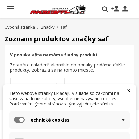
person_add

Úvodná stránka
Značky
saf
Zoznam produktov značky saf
V ponuke ešte nemáme žiadny produkt
Zostaňte naladení! Akonáhle do ponuky pridáme ďalšie
produkty, zobrazia sa na tomto mieste.
×
Tieto webové stránky ukladajú v súlade so zákonmi na
vaše zariadenie súbory, všeobecne nazývané cookies.
Používaním týchto stránok s tým vyjadrujete súhlas.
×
×
Vytvoriť zoznam želaní
×
Prihlásiť sa
((modalTitle))
Technické cookies
×
Moje zoznamy želaní
Názov zoznamu želaní
Musíte byť prihlásený, aby ste si mohli výrobky uložiť do
((confirmMessage))
svojho zoznamu želaní.