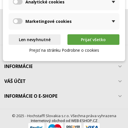
Analytické cookies
Vytvoriť nový zoznam
add_circle_outline
((cancelText))
((modalDeleteText))
Zrušiť
Prihlásiť sa
Zrušiť
Vytvoriť zoznam želaní
NEWSLETTER

Marketingové cookies
SLEDUJTE NÁS

Len nevyhnutné
Prijať všetko
Prejsť na stránku Podrobne o cookies
HOCHSTAFFL - NÁHRADNÉ DIELY

INFORMÁCIE

VÁŠ ÚČET

INFORMÁCIE O E-SHOPE

© 2025 - Hochstaffl Slovakia s.r.o. Všechna práva vyhrazena
Internetový obchod od WEB-ESHOP.CZ