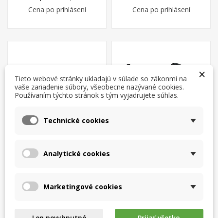
Cena po prihlásení
Cena po prihlásení
×
Tieto webové stránky ukladajú v súlade so zákonmi na
vaše zariadenie súbory, všeobecne nazývané cookies.
Používaním týchto stránok s tým vyjadrujete súhlas.
×
×
Vytvoriť zoznam želaní
×
Prihlásiť sa
((modalTitle))
Technické cookies
×
Moje zoznamy želaní
Názov zoznamu želaní
Musíte byť prihlásený, aby ste si mohli výrobky uložiť do
((confirmMessage))
svojho zoznamu želaní.
Analytické cookies
Bočné obrysové svetlo
Bočné obrysové svetlo,
Vytvoriť nový zoznam
add_circle_outline
UNIPOINT SML 1LED 1,5m
kábel 2m (superseal)
PaR
((cancelText))
((modalDeleteText))
Cena po prihlásení
Cena po prihlásení
Zrušiť
Prihlásiť sa
Zrušiť
Vytvoriť zoznam želaní
Marketingové cookies
Len nevyhnutné
Prijať všetko