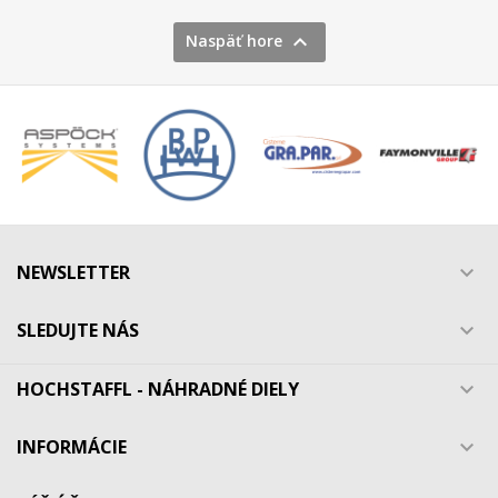

Naspäť hore
NEWSLETTER

SLEDUJTE NÁS

HOCHSTAFFL - NÁHRADNÉ DIELY

INFORMÁCIE
