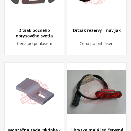
Držiak bočného
Držiak rezervy - naviják
obrysového svetla
Cena po prihlásení
Cena po prihlásení
Montážna sada (skrinka /
Obryska malá led červená