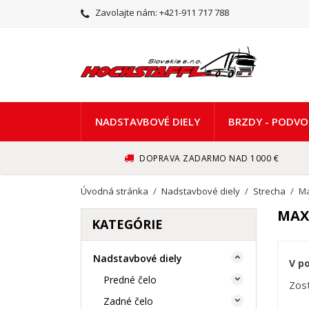
Zavolajte nám:
+421-911 717 788
NADSTAVBOVÉ DIELY
BRZDY - PODVO
DOPRAVA ZADARMO NAD 1000 €
Úvodná stránka
Nadstavbové diely
Strecha
Ma
MAX
KATEGÓRIE
Nadstavbové diely

V p
Predné čelo

Zost
Zadné čelo
