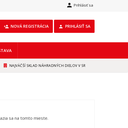

Prihlásiť sa
NOVÁ REGISTRÁCIA
PRIHLÁSIŤ SA
person_add

STAVA
NAJVÄČŠÍ SKLAD NÁHRADNÝCH DIELOV V SR
azia sa na tomto mieste.