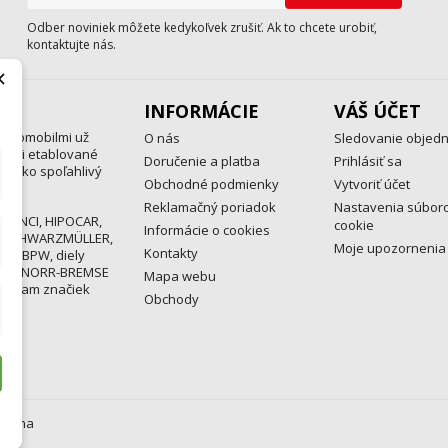
Odber noviniek môžete kedykoľvek zrušiť. Ak to chcete urobiť,
kontaktujte nás.
×
INFORMÁCIE
VÁŠ ÚČET
automobilmi už
O nás
Sledovanie objed
medzi etablované
Doručenie a platba
Prihlásiť sa
a ako spoľahlivý
Obchodné podmienky
Vytvoriť účet
Reklamačný poriadok
Nastavenia súbor
 MENCI, HIPOCAR,
cookie
Informácie o cookies
, SCHWARZMÜLLER,
Moje upozornenia
Kontakty
ND, BPW, diely
EX, KNORR-BREMSE
Mapa webu
rogram značiek
Obchody
razena