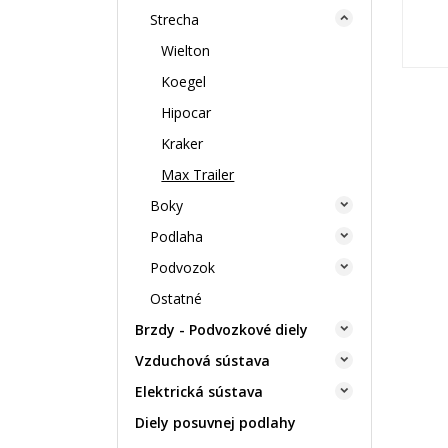
Strecha

Wielton
Koegel
Hipocar
Kraker
Max Trailer
Boky

Podlaha

Podvozok

Ostatné
Brzdy - Podvozkové diely

Vzduchová sústava

Elektrická sústava

Diely posuvnej podlahy