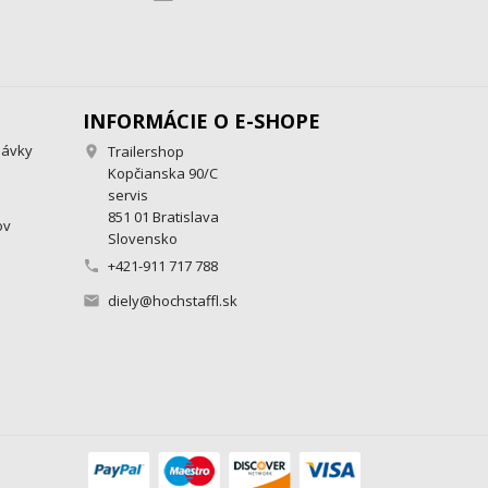
INFORMÁCIE O E-SHOPE
návky
Trailershop

Kopčianska 90/C
servis
851 01 Bratislava
ov
Slovensko
+421-911 717 788

diely@hochstaffl.sk
