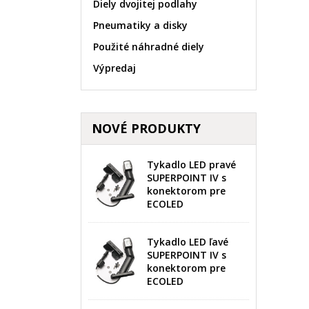
Diely dvojitej podlahy
Pneumatiky a disky
Použité náhradné diely
Výpredaj
V
P
(
NOVÉ PRODUKTY
M
Ná
Mus
((
žel
Tykadlo LED pravé
add_circle_outline
SUPERPOINT IV s
konektorom pre
ECOLED
Tykadlo LED ľavé
SUPERPOINT IV s
konektorom pre
ECOLED