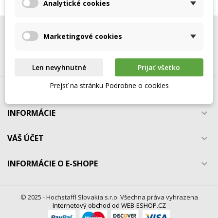
Analytické cookies
Vytvoriť nový zoznam
add_circle_outline
((cancelText))
((modalDeleteText))
Zrušiť
Prihlásiť sa
Zrušiť
Vytvoriť zoznam želaní
NEWSLETTER

Marketingové cookies
SLEDUJTE NÁS

Len nevyhnutné
Prijať všetko
Prejsť na stránku Podrobne o cookies
HOCHSTAFFL - NÁHRADNÉ DIELY

INFORMÁCIE

VÁŠ ÚČET

INFORMÁCIE O E-SHOPE

© 2025 - Hochstaffl Slovakia s.r.o. Všechna práva vyhrazena
Internetový obchod od WEB-ESHOP.CZ