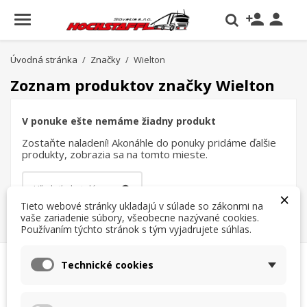
person_add

Úvodná stránka
Značky
Wielton
Zoznam produktov značky Wielton
V ponuke ešte nemáme žiadny produkt
Zostaňte naladení! Akonáhle do ponuky pridáme ďalšie
produkty, zobrazia sa na tomto mieste.
×
Tieto webové stránky ukladajú v súlade so zákonmi na
vaše zariadenie súbory, všeobecne nazývané cookies.
Používaním týchto stránok s tým vyjadrujete súhlas.
×
×
Vytvoriť zoznam želaní
×
Prihlásiť sa
((modalTitle))
Technické cookies
×
Moje zoznamy želaní
Názov zoznamu želaní
Musíte byť prihlásený, aby ste si mohli výrobky uložiť do
((confirmMessage))
svojho zoznamu želaní.