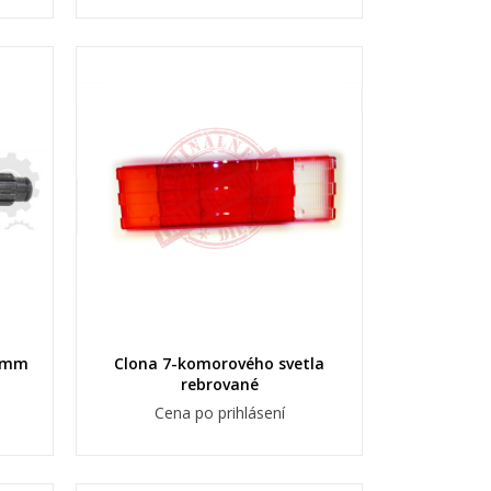
,5mm
Clona 7-komorového svetla
×
×
rebrované
×
Cena po prihlásení
×
u