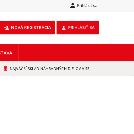

Prihlásiť sa
NOVÁ REGISTRÁCIA
PRIHLÁSIŤ SA
person_add

STAVA
NAJVÄČŠÍ SKLAD NÁHRADNÝCH DIELOV V SR