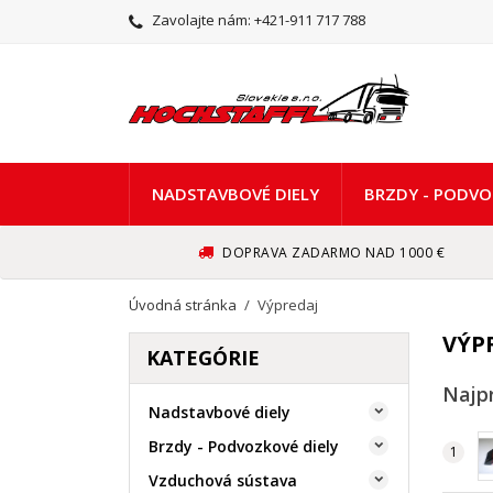
Zavolajte nám:
+421-911 717 788
NADSTAVBOVÉ DIELY
BRZDY - PODVO
DOPRAVA ZADARMO NAD 1000 €
Úvodná stránka
Výpredaj
VÝP
KATEGÓRIE
Najp
Nadstavbové diely

Brzdy - Podvozkové diely

Vzduchová sústava
