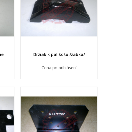
he
Držiak k pal košu /žabka/
Cena po prihlásení