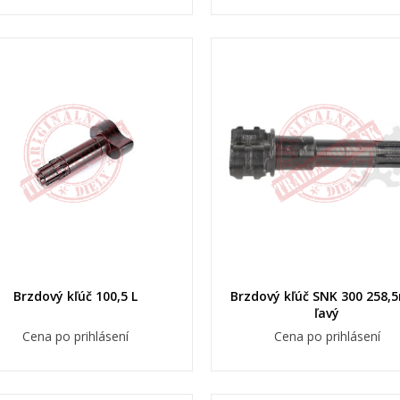
Brzdový kľúč 100,5 L
Brzdový kľúč SNK 300 258
ľavý
ytvoriť zoznam želaní
rihlásiť sa
(modalTitle))
Cena po prihlásení
Cena po prihlásení
oje zoznamy želaní
zov zoznamu želaní
íte byť prihlásený, aby ste si mohli výrobky uložiť do svojho zoznam
confirmMessage))
aní.