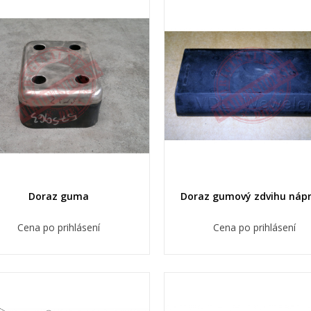
Vytvoriť nový zoznam
((cancelText))
((modalDeleteText)
Zrušiť
Prihlásiť s
Zrušiť
Vytvoriť zoznam želan
Doraz guma
Doraz gumový zdvihu náp
Cena po prihlásení
Cena po prihlásení