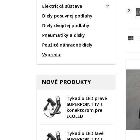
Elektrická sústava

Diely posuvnej podlahy
Diely dvojitej podlahy
Pneumatiky a disky

Použité náhradné diely
Výpredaj
NOVÉ PRODUKTY
Tykadlo LED pravé
SUPERPOINT IV s
konektorom pre
ECOLED
Tykadlo LED ľavé
SUPERPOINT IV s