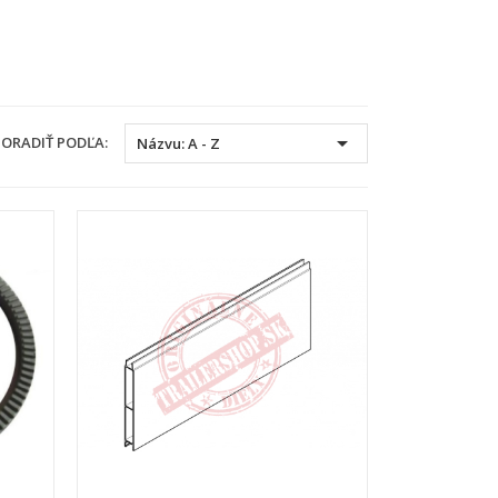

ORADIŤ PODĽA:
Názvu: A - Z