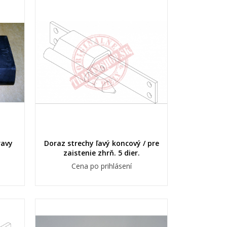
)
a
í
ravy
Doraz strechy ľavý koncový / pre
zaistenie zhrň. 5 dier.
Cena po prihlásení