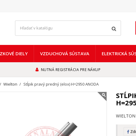
ZKOVÉ DIELY
VZDUCHOVÁ SÚSTAVA
ELEKTRICKÁ SÚ
NUTNÁ REGISTRÁCIA PRE NÁKUP
Wielton
Stĺpik pravý predný (elox) H=2950 ANODA
STĹPI
H=29
WIELTON
Zdi