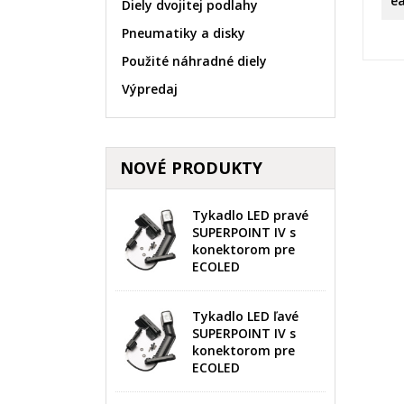
e
Diely dvojitej podlahy
Pneumatiky a disky
Použité náhradné diely
Výpredaj
V
P
NOVÉ PRODUKTY
M
Ná
Mus
žel
Tykadlo LED pravé
add_circle_outline
SUPERPOINT IV s
konektorom pre
ECOLED
Tykadlo LED ľavé
SUPERPOINT IV s
konektorom pre
ECOLED