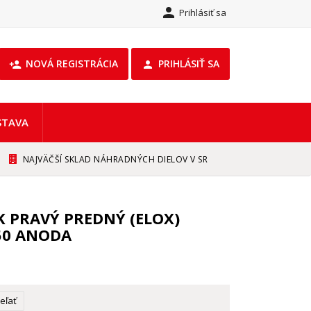

Prihlásiť sa
NOVÁ REGISTRÁCIA
PRIHLÁSIŤ SA
person_add

STAVA
NAJVÄČŠÍ SKLAD NÁHRADNÝCH DIELOV V SR
K PRAVÝ PREDNÝ (ELOX)
50 ANODA
eľať