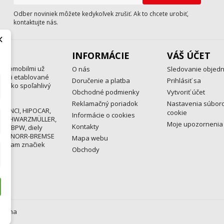
Odber noviniek môžete kedykoľvek zrušiť. Ak to chcete urobiť,
kontaktujte nás.
×
INFORMÁCIE
VÁŠ ÚČET
automobilmi už
O nás
Sledovanie objed
medzi etablované
Doručenie a platba
Prihlásiť sa
a ako spoľahlivý
Obchodné podmienky
Vytvoriť účet
Reklamačný poriadok
Nastavenia súbor
 MENCI, HIPOCAR,
cookie
Informácie o cookies
, SCHWARZMÜLLER,
Moje upozornenia
Kontakty
ND, BPW, diely
EX, KNORR-BREMSE
Mapa webu
rogram značiek
Obchody
razena