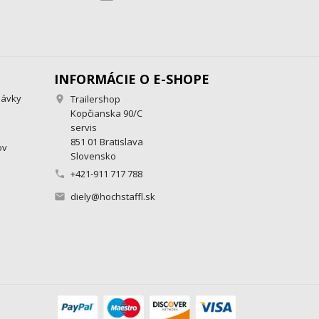
INFORMÁCIE O E-SHOPE
návky
Trailershop

Kopčianska 90/C
servis
851 01 Bratislava
ov
Slovensko
+421-911 717 788

diely@hochstaffl.sk
