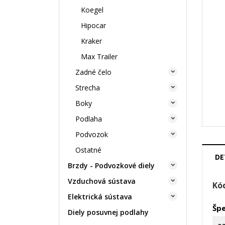
Koegel
Hipocar
Kraker
Max Trailer
Zadné čelo

Strecha

Boky

Podlaha

Podvozok

Ostatné
DE
Brzdy - Podvozkové diely

Vzduchová sústava

Kó
Elektrická sústava

Špe
Diely posuvnej podlahy