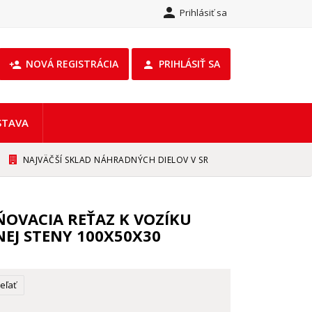

Prihlásiť sa
NOVÁ REGISTRÁCIA
PRIHLÁSIŤ SA
person_add

STAVA
NAJVÄČŠÍ SKLAD NÁHRADNÝCH DIELOV V SR
OVACIA REŤAZ K VOZÍKU
EJ STENY 100X50X30
eľať