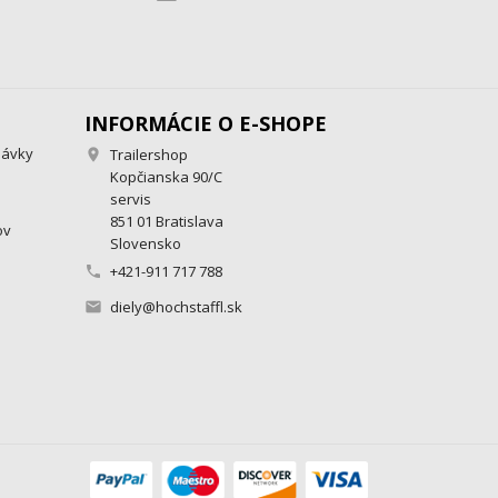
INFORMÁCIE O E-SHOPE
návky
Trailershop

Kopčianska 90/C
servis
851 01 Bratislava
ov
Slovensko
+421-911 717 788

diely@hochstaffl.sk
