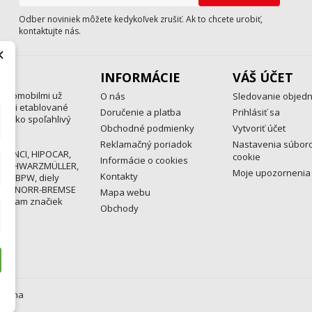
Odber noviniek môžete kedykoľvek zrušiť. Ak to chcete urobiť,
kontaktujte nás.
×
INFORMÁCIE
VÁŠ ÚČET
automobilmi už
O nás
Sledovanie objed
medzi etablované
Doručenie a platba
Prihlásiť sa
a ako spoľahlivý
Obchodné podmienky
Vytvoriť účet
Reklamačný poriadok
Nastavenia súbor
 MENCI, HIPOCAR,
cookie
Informácie o cookies
, SCHWARZMÜLLER,
Moje upozornenia
Kontakty
ND, BPW, diely
EX, KNORR-BREMSE
Mapa webu
rogram značiek
Obchody
razena