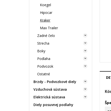
Koegel
Hipocar
Kraker
Max Trailer
Zadné čelo

Strecha

Boky

Podlaha

Podvozok

Ostatné
DE
Brzdy - Podvozkové diely

Vzduchová sústava

Kó
Elektrická sústava

Špe
Diely posuvnej podlahy