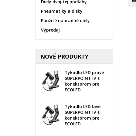
e
Diely dvojitej podlahy
Pneumatiky a disky
Použité náhradné diely
Výpredaj
V
P
NOVÉ PRODUKTY
M
Ná
Mus
žel
Tykadlo LED pravé
add_circle_outline
SUPERPOINT IV s
konektorom pre
ECOLED
Tykadlo LED ľavé
SUPERPOINT IV s
konektorom pre
ECOLED