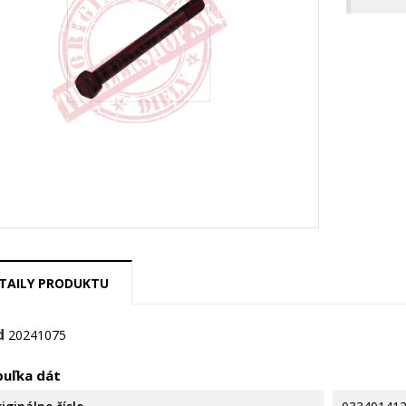
TAILY PRODUKTU
d
20241075
ytvoriť zoznam želaní
rihlásiť sa
buľka dát