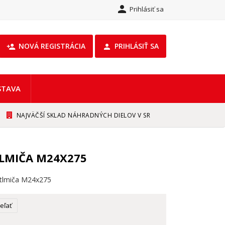

Prihlásiť sa
NOVÁ REGISTRÁCIA
PRIHLÁSIŤ SA
person_add

STAVA
NAJVÄČŠÍ SKLAD NÁHRADNÝCH DIELOV V SR
LMIČA M24X275
tlmiča M24x275
eľať