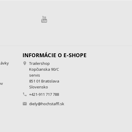
INFORMÁCIE O E-SHOPE
návky
Trailershop

Kopčianska 90/C
servis
851 01 Bratislava
ov
Slovensko
+421-911 717 788

diely@hochstaffl.sk
