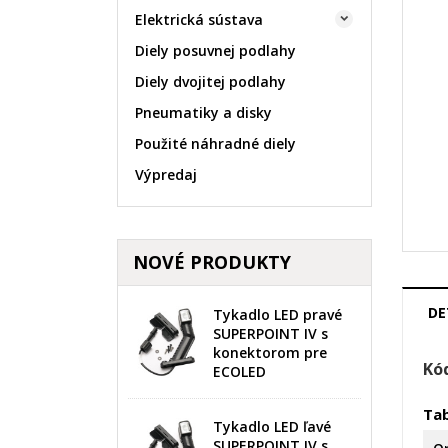
Elektrická sústava

Diely posuvnej podlahy
Diely dvojitej podlahy
Pneumatiky a disky
Použité náhradné diely
Výpredaj
NOVÉ PRODUKTY
DE
Tykadlo LED pravé
SUPERPOINT IV s
konektorom pre
Kó
ECOLED
V
P
Ta
Tykadlo LED ľavé
SUPERPOINT IV s