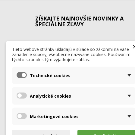
ZÍSKAJTE NAJNOVŠIE NOVINKY A
ŠPECIÁLNE ZĽAVY
Tieto webové stránky ukladajú v súlade so zákonmi na vaše
zariadenie súbory, všeobecne nazývané cookies. Používaním
HOCHSTAFFL - NÁHRADNÉ DIELY
týchto stránok s tým vyjadrujete súhlas.
Spoločnosť HOCHSTAFFL pôsobí na trhu s nákladnými 
viac ako 50 rokov a počas tohto obdobia sa zaradila 
spoločnosti v európskom regióne, vďaka čomu je znám
Technické cookies
partner na trhu s dopravnou technikou.
U nás nájdete diely pre Vaše návesy WIELTON, KÖGEL,
KRAKER, WECON, KASSBOHRER, SCHMITZ, MAXTRAILER
Analytické cookies
ako aj originálne diely brzdových systémov SAF HOLLA
elektrických a vzduchových systémov WABCO a HALD
diely pre posuvné podlahy CARGOFLOOR a svetelný p
HELLA a ASPÖCK.
Marketingové cookies