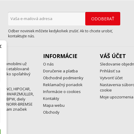
Odber noviniek môžete kedykoľvek zrušiť. Ak to chcete urobiť,
kontaktujte nás.
×
INFORMÁCIE
VÁŠ ÚČET
automobilmi už
O nás
Sledovanie objed
medzi etablované
Doručenie a platba
Prihlásiť sa
a ako spoľahlivý
Obchodné podmienky
Vytvoriť účet
Reklamačný poriadok
Nastavenia súbor
 MENCI, HIPOCAR,
cookie
Informácie o cookies
, SCHWARZMÜLLER,
Moje upozornenia
Kontakty
ND, BPW, diely
EX, KNORR-BREMSE
Mapa webu
rogram značiek
Obchody