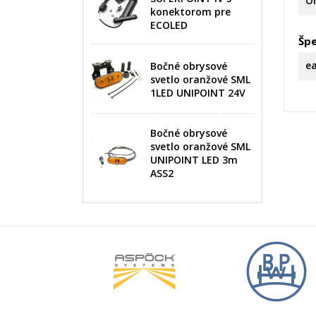
Or
M
konektorom pre
Ná
Mus
ECOLED
žel
Špe
add_circle_outline
e
Bočné obrysové
svetlo oranžové SML
1LED UNIPOINT 24V
Bočné obrysové
svetlo oranžové SML
UNIPOINT LED 3m
ASS2