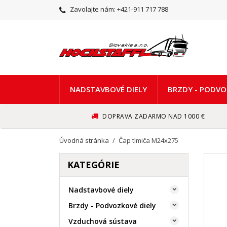
Zavolajte nám:
+421-911 717 788
NADSTAVBOVÉ DIELY
BRZDY - PODVO
DOPRAVA ZADARMO NAD 1000 €
Úvodná stránka
Čap tlmiča M24x275
KATEGÓRIE
Nadstavbové diely

Brzdy - Podvozkové diely

Vzduchová sústava
