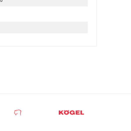
20
×
u
a
í